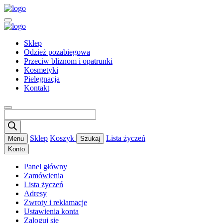
Sklep
Odzież pozabiegowa
Przeciw bliznom i opatrunki
Kosmetyki
Pielęgnacja
Kontakt
Wyszukiwarka
produktów
Sklep
Koszyk
Lista życzeń
Menu
Szukaj
Konto
Panel główny
Zamówienia
Lista życzeń
Adresy
Zwroty i reklamacje
Ustawienia konta
Zaloguj się