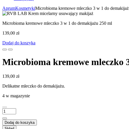
Aprum
Kosmetyki
Microbioma kremowe mleczko 3 w 1 do demakijaż
Microbioma kremowe mleczko 3 w 1 do demakijażu 250 ml
139,00
zł
Dodaj do koszyka
Microbioma kremowe mleczko 3
139,00
zł
Delikatne mleczko do demakijażu.
4 w magazynie
ilość
Microbioma
kremowe
Dodaj do koszyka
mleczko
Skład