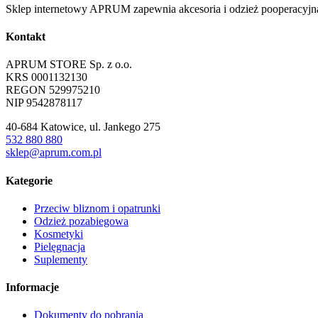
Sklep internetowy APRUM zapewnia akcesoria i odzież pooperacyjną 
Kontakt
APRUM STORE Sp. z o.o.
KRS 0001132130
REGON 529975210
NIP 9542878117
40-684 Katowice, ul. Jankego 275
532 880 880
sklep@aprum.com.pl
Kategorie
Przeciw bliznom i opatrunki
Odzież pozabiegowa
Kosmetyki
Pielęgnacja
Suplementy
Informacje
Dokumenty do pobrania