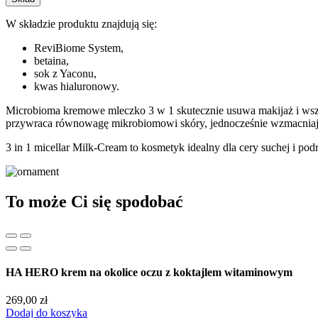
3
w
W składzie produktu znajdują się:
1
do
ReviBiome System,
demakijażu
betaina,
250
sok z Yaconu,
ml
kwas hialuronowy.
Microbioma kremowe mleczko 3 w 1 skutecznie usuwa makijaż i wszelk
przywraca równowagę mikrobiomowi skóry, jednocześnie wzmacniając
3 in 1 micellar Milk-Cream to kosmetyk idealny dla cery suchej i pod
To może Ci się spodobać
HA HERO krem na okolice oczu z koktajlem witaminowym
269,00
zł
Dodaj do koszyka